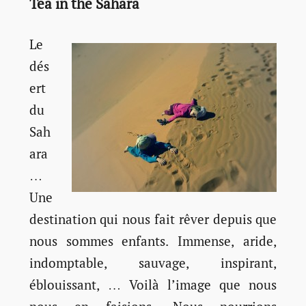
Tea in the Sahara
Le
dés
ert
du
Sah
ara
…
Une
destination qui nous fait rêver depuis que
nous sommes enfants. Immense, aride,
indomptable, sauvage, inspirant,
éblouissant, … Voilà l’image que nous